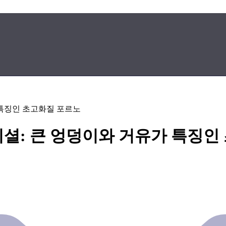
 특징인 초고화질 포르노
이셜: 큰 엉덩이와 거유가 특징인