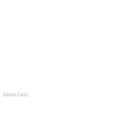
Athena Faris
1