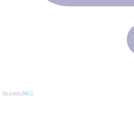
Sis Loves Me
10