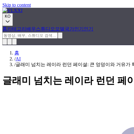
Skip to content
KO
홈
카테고리
배우
스튜디오
모델
국가
인기
인기
홈
/
AI
/
글래미 넘치는 레이라 런던 페이셜: 큰 엉덩이와 거유가
글래미 넘치는 레이라 런던 페